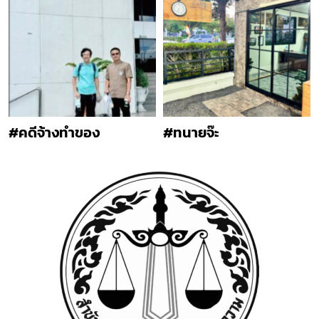
#คดีจ้างทำของ
#ทนายจ๊ะ