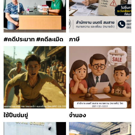
#คดีประมาท #คดีละเมิด
ภาษี
ใช้ปืนข่มขู่
จำนอง