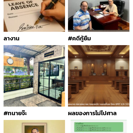
ลางาน
#คดีกู้ยืม
#ทนายจ๊ะ
ผลของการไม่ไปศาล