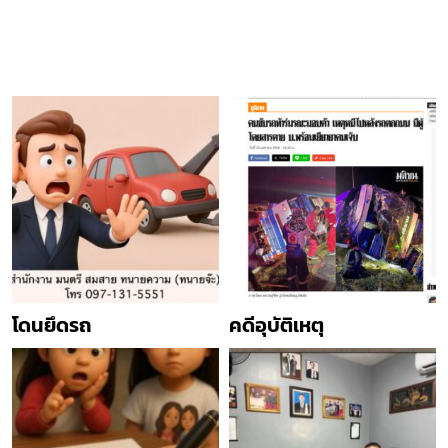
โดนยึดรถ
คดีอุบัติเหตุ