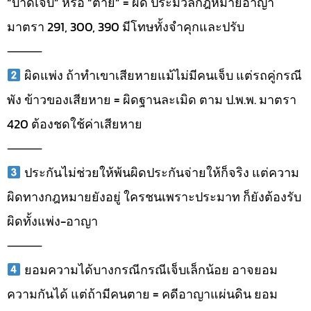
“บาดเจ็บ” หรือ “ตาย” = ผิด ประมวลกฎหมายอาญา
มาตรา 291, 300, 390 มีโทษทั้งจำคุกและปรับ
⸻
ผิดแพ่ง ถ้าทำเขาเสียหายแม้ไม่มีคนเจ็บ แต่รถคู่กรณี
พัง ข้าวของเสียหาย = ผิดฐานละเมิด ตาม ป.พ.พ. มาตรา
420 ต้องชดใช้ค่าเสียหาย
⸻
ประกันไม่ช่วยให้พ้นผิดประกันจ่ายให้ก็จริง แต่ความ
ผิดทางกฎหมายยังอยู่ ใครชนเพราะประมาท ก็ยังต้องรับ
ผิดทั้งแพ่ง-อาญา
⸻
ยอมความได้บางกรณีกรณีเจ็บเล็กน้อย อาจยอม
ความกันได้ แต่ถ้ามีคนตาย = คดีอาญาแผ่นดิน ยอม