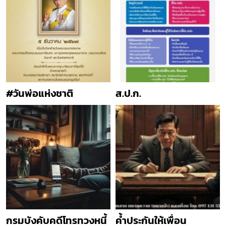
#วันพ่อแห่งชาติ
ส.ป.ก.
กรมบังคับคดีโทรทวงหนี้
ค้ำประกันให้เพื่อน