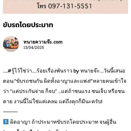
ขับรถโดยประมาท
ทนายความจ๊ะ.com
13/04/2025
…..#รู้ไว้ใช่ว่า…..ร้อยเรื่องพันราว by ทนายจ๊ะ….วันนี้เสนอ
ตอน:“ขับรถชนกัน ผิดทั้งอาญาและแพ่ง!”หลายคนเข้าใจ
ว่า “แค่ประกันจ่าย ก็จบ” …แต่ถ้าชนแรง ชนเจ็บ หรือชน
ตาย งานนี้ไม่ใช่แค่เคลม แต่ถึงคุกก็มีนะครับ!
⸻
ผิดอาญา ถ้าประมาทขับรถโดยประมาท จนผู้อื่น